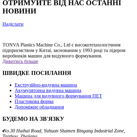
ОТРИМУЙТЕ ВІД НАС ОСТАННІ
фармацевтиці.
НОВИНИ
Надіслати
TONVA Plastics Machine Co., Ltd є високотехнологічним
підприємством у Китаї, заснованим у 1993 році та лідером
виробників машин для видувного формування.
Дивитись більше
ШВИДКЕ ПОСИЛАННЯ
Екструзійно-видувна машина
Акумуляторна видувна машина
Машина для видувного формування ПЕТ
Пластикова форма
Допоміжне обладнання
БУДЕМО НА ЗВ'ЯЗКУ
No.30 Huihai Road, Yuhuan Shamen Bingang Industrial Zone,
Taizhou, Zhejiang