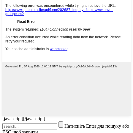
[javascript]
[/javascript]
Натисніть Enter для пошуку або
ESC щоб закрити