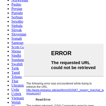
Norwegian
Pashto
Persian
Punjabi
Serbian
Sesotho
Sinhala
Slovak
Slovenian
Somali
Samoan
Scots Gaelic
Shona
Sindhi
Sundanese
Swahili
Tajik
Tamil
Telugu
Thai
Ukrainian
Urdu
Uzbek
Vietnamese
Welsh