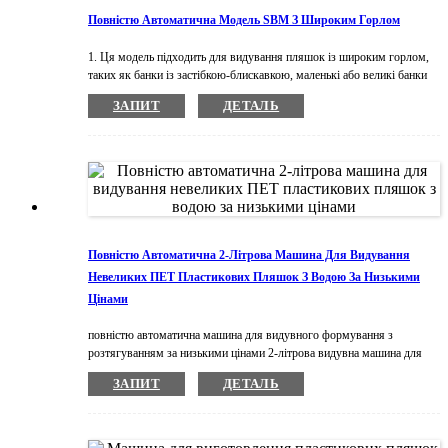
Повністю Автоматична Модель SBM З Широким Горлом
1. Ця модель підходить для видування пляшок із широким горлом,
таких як банки із застібкою-блискавкою, маленькі або великі банки
тощо. 2. Преформа ретельно проникає та рівномірно та стабільно
ЗАПИТ
ДЕТАЛЬ
нагрівається оптимізованими інфрачервоними лампами.3. Машина
приводиться в рух імпортним повітряним балоном: довговічність,
відсутність забруднення та низький рівень шуму.4.Висока
автоматизація та інтелект.5. Блок відновлення газу високого тиску
може бути розроблений і використаний для руху низького
тиску.6.HMI з ПЛК робить роботу легкою та простою
Повністю Автоматична 2-Літрова Машина Для Видування
Невеликих ПЕТ Пластикових Пляшок З Водою За Низькими
Цінами
повністю автоматична машина для видувного формування з
розтягуванням за низькими цінами 2-літрова видувна машина для
виготовлення пластикових пляшок мінеральної води для невеликих
ЗАПИТ
ДЕТАЛЬ
домашніх тварин Серія FA — це стабільна двоступенева автоматична
видувна машина з розтягуванням. Її можна використовувати від 4
порожнин до 12 порожнин зі швидкістю 1500 пляшок на годину
(пластикові пляшки 750 мл), пластикова пляшка максимальним