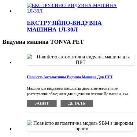
ЕКСТРУЗІЙНО-ВИДУВНА
МАШИНА 1Л-30Л
Видувна машина TONVA PET
Повністю Автоматична Видувна Машина Для ПЕТ
Машина для видування пляшок: це двоетапне автоматичне
розтягування обладнання для видування пляшок.Це машина, яка
видуває пляшки.Найбільш очевидним поясненням є те, що він може
ЗАПИТ
ДЕТАЛЬ
видувати частинки пластику (розм’якшені в рідину) або готові
ембріони пляшок у пляшки за допомогою певних технологічних
засобів.