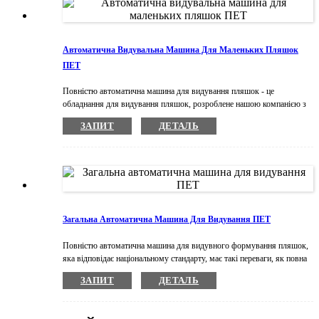
може бути розроблений і використаний для руху низького
тиску.6.HMI з ПЛК робить роботу легкою та простою.
Автоматична Видувальна Машина Для Маленьких Пляшок
ПЕТ
Повністю автоматична машина для видування пляшок - це
обладнання для видування пляшок, розроблене нашою компанією з
передовою технологією виготовлення пляшок. Ця машина має
ЗАПИТ
ДЕТАЛЬ
високу автоматизацію, високий ступінь інтелекту, стабільну та
надійну роботу машини, просту структуру, високу ефективність
виробництва, низьке споживання енергії, продукт не забруднений
проміжною ланкою та іншими характеристиками, відповідно до
національних стандартів охорони здоров'я. Широко використовується
в харчових продуктах, напоях, косметиці, контейнерах для ліків та
іншому виробництві.
Загальна Автоматична Машина Для Видування ПЕТ
Повністю автоматична машина для видувного формування пляшок,
яка відповідає національному стандарту, має такі переваги, як повна
автоматизація, високий інтелект, стабільна функція, простий склад,
ЗАПИТ
ДЕТАЛЬ
висока ефективність, низька вартість енергії та відсутність
забруднення під час виробництва. Машина широко поширена
використовується в продуктах харчування, напоях, косметиці та